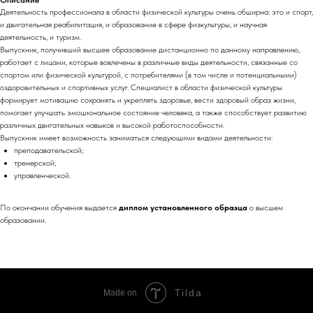
Деятельность профессионала в области физической культуры очень обширна: это и спорт,
и двигательная реабилитация, и образование в сфере физкультуры, и научная
деятельность, и туризм.
Выпускник, получивший высшее образование дистанционно по данному направлению,
работает с лицами, которые вовлечены в различные виды деятельности, связанные со
спортом или физической культурой, с потребителями (в том числе и потенциальными)
оздоровительных и спортивных услуг. Специалист в области физической культуры
формирует мотивацию сохранять и укреплять здоровье, вести здоровый образ жизни,
помогает улучшать эмоциональное состояние человека, а также способствует развитию
различных двигательных навыков и высокой работоспособности.
Выпускник имеет возможность заниматься следующими видами деятельности:
преподавательской;
тренерской;
управленческой.
По окончании обучения выдается
диплом установленного образца
о высшем
образовании.
Tilda
Made on